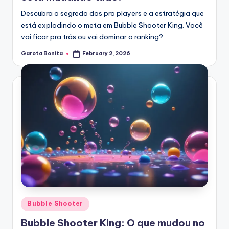
Descubra o segredo dos pro players e a estratégia que
está explodindo o meta em Bubble Shooter King. Você
vai ficar pra trás ou vai dominar o ranking?
Garota Bonita
February 2, 2026
Posted
by
Posted
Bubble Shooter
in
Bubble Shooter King: O que mudou no