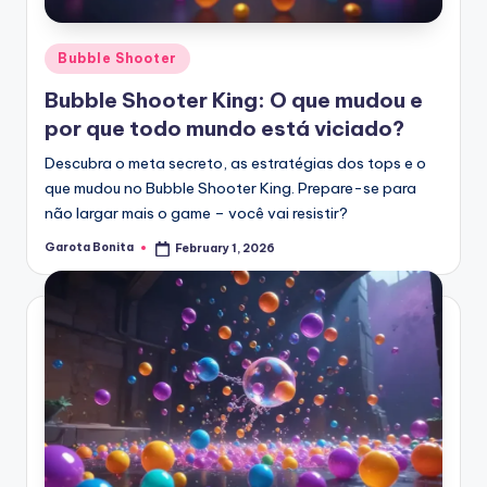
Posted
Bubble Shooter
in
Bubble Shooter King: O que mudou e
por que todo mundo está viciado?
Descubra o meta secreto, as estratégias dos tops e o
que mudou no Bubble Shooter King. Prepare-se para
não largar mais o game – você vai resistir?
Garota Bonita
February 1, 2026
Posted
by