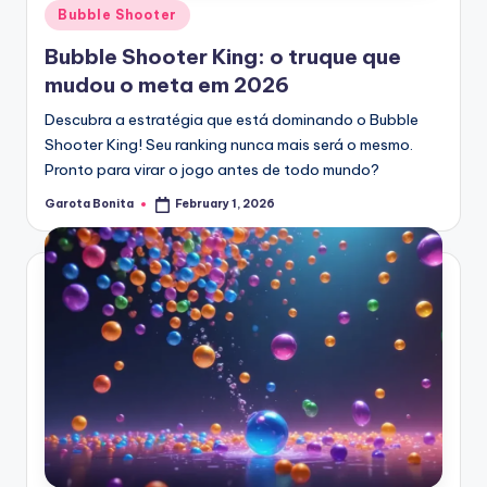
Posted
Bubble Shooter
in
Bubble Shooter King: o truque que
mudou o meta em 2026
Descubra a estratégia que está dominando o Bubble
Shooter King! Seu ranking nunca mais será o mesmo.
Pronto para virar o jogo antes de todo mundo?
Garota Bonita
February 1, 2026
Posted
by