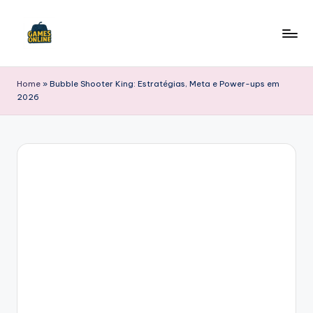
Skip
to
F
content
B
Home
»
Bubble Shooter King: Estratégias, Meta e Power-ups em
2026