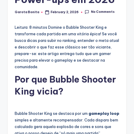
No Comments
Garota Bonita
February 2, 2026
Posted
by
Leitura: 8 minutos
Domine o Bubble Shooter King e
transforme cada partida em uma vitória épica! Se você
busca dicas para subir no ranking, entender o meta atual
e descobrir o que faz esse clássico ser tão viciante,
prepare-se: este artigo entrega tudo que um gamer
precisa para elevar o gameplay e se destacar na
comunidade.
Por que Bubble Shooter
King vicia?
Bubble Shooter King se destaca por um
gameplay loop
simples e altamente recompensador. Cada disparo bem
calculado gera aquela explosão de cores e sons que
ativa o nosso desejo de “só mais uma partida”.