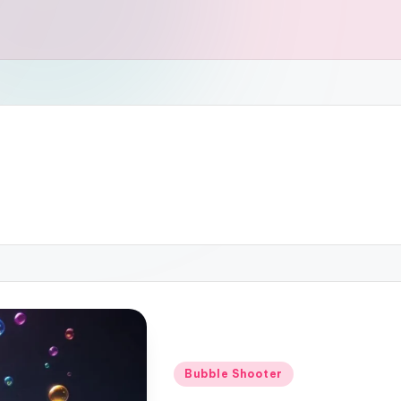
Posted
Bubble Shooter
in