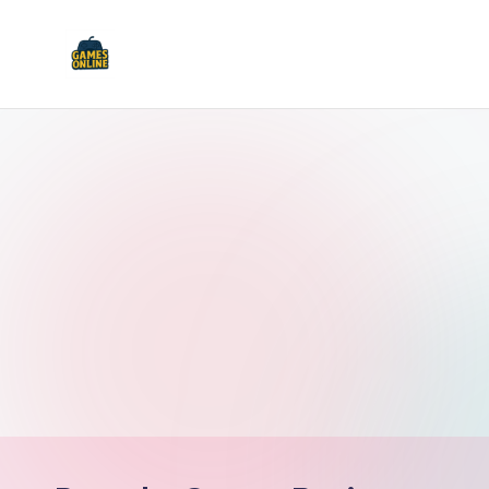
Skip
to
F
content
B