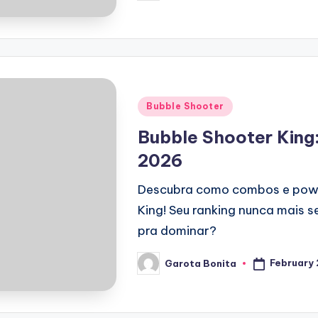
by
Posted
Bubble Shooter
in
Bubble Shooter King
2026
Descubra como combos e powe
King! Seu ranking nunca mais 
pra dominar?
February 
Garota Bonita
Posted
by