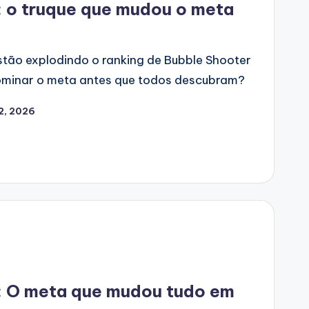
: o truque que mudou o meta
stão explodindo o ranking de Bubble Shooter
dominar o meta antes que todos descubram?
2, 2026
: O meta que mudou tudo em