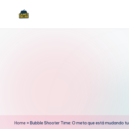
Skip
to
F
content
B
Home
»
Bubble Shooter Time: O meta que está mudando t