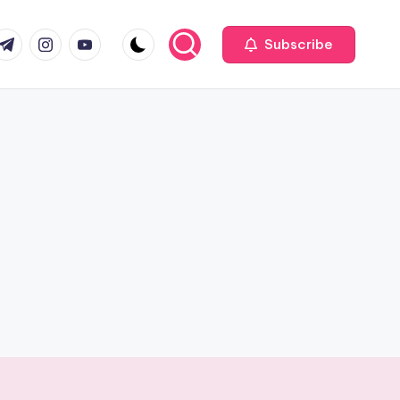
com
r.com
.me
instagram.com
youtube.com
Subscribe