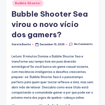
Posted
Bubble Shooter
in
Bubble Shooter Sea
virou o novo vício
dos gamers?
No Comments
Garota Bonita
December 15, 2025
Posted
by
Leitura: 8 minutos
Domine o Bubble Shooter Sea e
transforme seu tempo livre em pura diversão
estratégica! Se você busca um game casual viciante,
com mecânicas inteligentes e desafios crescentes,
prepare-se: Bubble Shooter Sea é o passatempo
perfeito para quem quer testar reflexos e mira, mas sem
abrir mão de relaxar. Descubra como esse título está
conquistando a comunidade gamer e por que pode ser o
próximo meta dos jogos de quebra-cabeça online.