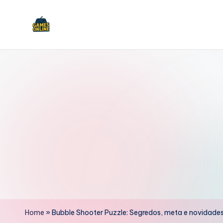
Skip
to
F
content
B
Home
»
Bubble Shooter Puzzle: Segredos, meta e novidad