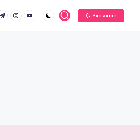
com
r.com
.me
instagram.com
youtube.com
Subscribe