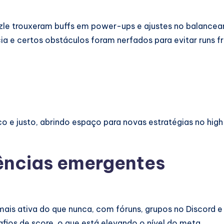
zle trouxeram buffs em power-ups e ajustes no balance
 e certos obstáculos foram nerfados para evitar runs fr
co e justo, abrindo espaço para novas estratégias no high
ências emergentes
is ativa do que nunca, com fóruns, grupos no Discord e 
ios de score, o que está elevando o nível do meta.