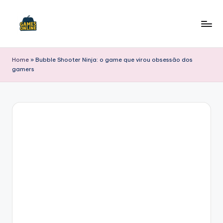
Skip
to
F
content
B
Home
»
Bubble Shooter Ninja: o game que virou obsessão dos
gamers