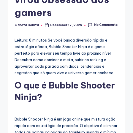
gamers
No Comments
Garota Bonita
December 17, 2025
Posted
by
Leitura: 8 minutos
Se você busca diversão rápida e
estratégia afiada, Bubble Shooter Ninja é o game
perfeito para elevar seu tempo livre ao próximo nível.
Descubra como dominar o meta, subir no ranking e
aproveitar cada partida com dicas, tendências e
segredos que só quem vive o universo gamer conhece.
O que é Bubble Shooter
Ninja?
Bubble Shooter Ninja é um jogo online que mistura ação
rápida com estratégia de precisão. O objetivo é eliminar
todas as bolhas coloridas do tabuleiro usando o mínimo