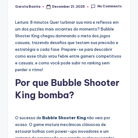
No Comments
Garota Bonita
December 21, 2025
Posted
by
Leitura: 8 minutos
Quer turbinar sua mira e reflexos em
um dos puzzles mais viciantes do momento? Bubble
Shooter King chegou dominando o meta dos jogos
casuais, trazendo desafios que testam sua precisão e
estratégia a cada fase. Prepare-se para descobrir
como esse título virou febre entre gamers competitivos
e casuais, e como você pode subir no ranking sem
perder o ritmo!
Por que Bubble Shooter
King bomba?
O sucesso de
Bubble Shooter King
não veio por
acaso. O game mistura mecânicas clássicas de
estourar bolhas com power-ups inovadores e um