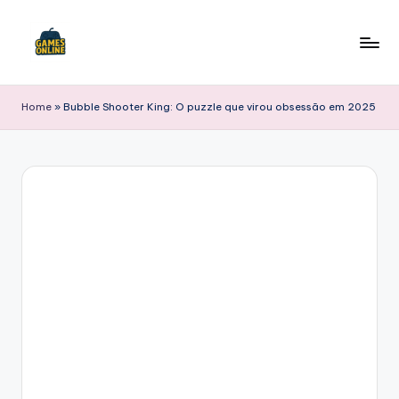
Skip
to
F
content
B
Home
»
Bubble Shooter King: O puzzle que virou obsessão em 2025