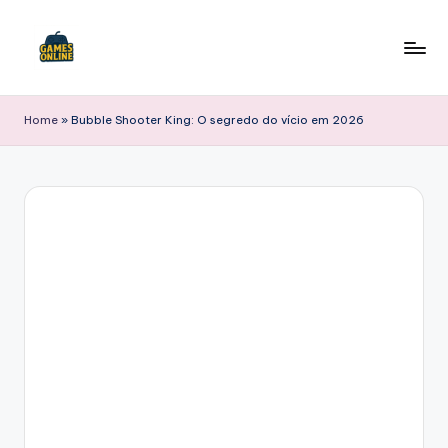
Skip
to
F
content
B
Home
»
Bubble Shooter King: O segredo do vício em 2026