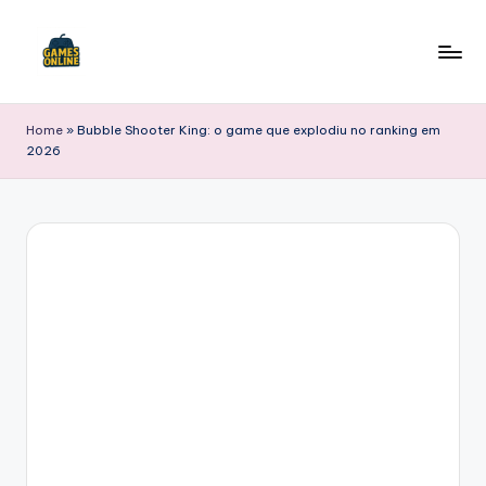
Skip
to
F
content
B
Home
»
Bubble Shooter King: o game que explodiu no ranking em
2026