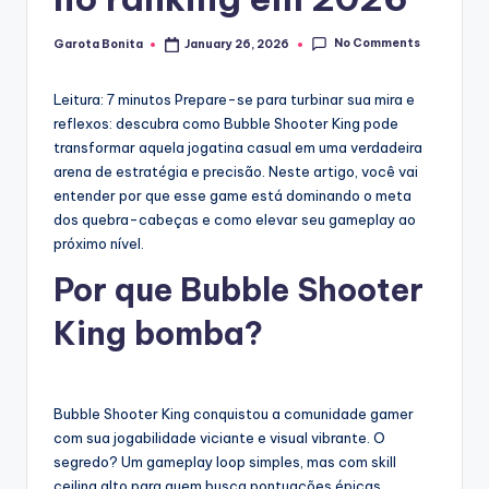
No Comments
Garota Bonita
January 26, 2026
Posted
by
Leitura: 7 minutos
Prepare-se para turbinar sua mira e
reflexos: descubra como Bubble Shooter King pode
transformar aquela jogatina casual em uma verdadeira
arena de estratégia e precisão. Neste artigo, você vai
entender por que esse game está dominando o meta
dos quebra-cabeças e como elevar seu gameplay ao
próximo nível.
Por que Bubble Shooter
King bomba?
Bubble Shooter King conquistou a comunidade gamer
com sua jogabilidade viciante e visual vibrante. O
segredo? Um gameplay loop simples, mas com skill
ceiling alto para quem busca pontuações épicas.