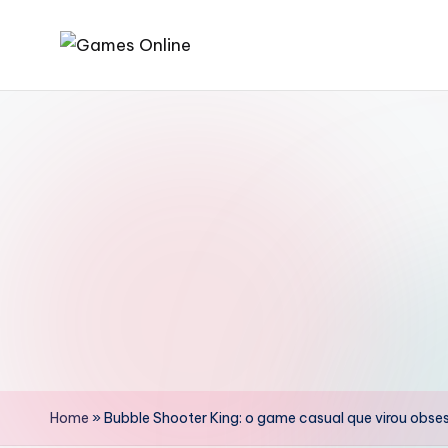
Skip
F
to
content
B
Home
»
Bubble Shooter King: o game casual que virou obs