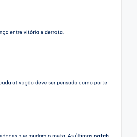
ça entre vitória e derrota.
, cada ativação deve ser pensada como parte
vidades que mudam o meta. As últimas
patch