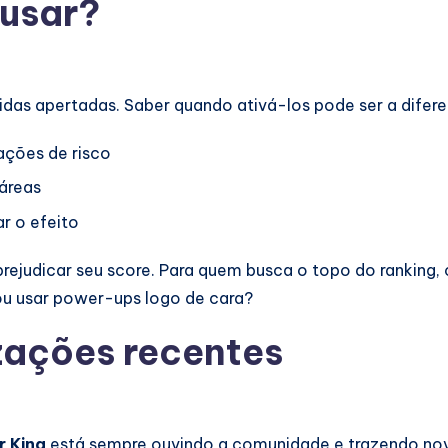
usar?
tidas apertadas. Saber quando ativá-los pode ser a diferen
ações de risco
áreas
r o efeito
rejudicar seu score. Para quem busca o topo do ranking
 ou usar power-ups logo de cara?
zações recentes
r King
está sempre ouvindo a comunidade e trazendo no