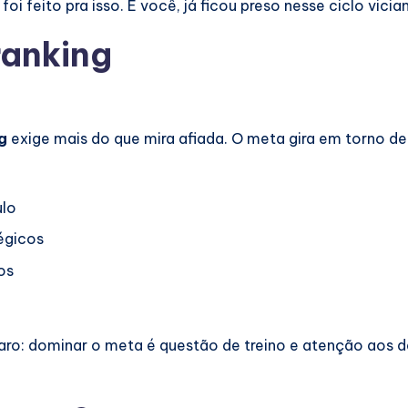
i feito pra isso. E você, já ficou preso nesse ciclo vicia
ranking
g
exige mais do que mira afiada. O meta gira em torno d
ulo
tégicos
os
aro: dominar o meta é questão de treino e atenção aos de