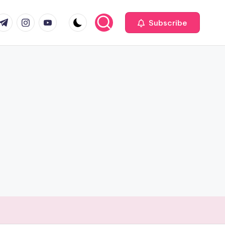
com
r.com
.me
instagram.com
youtube.com
Subscribe