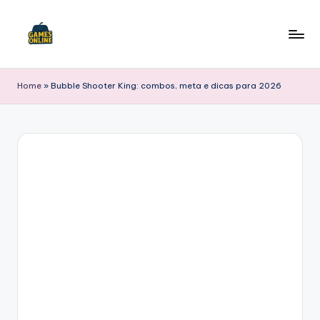
Skip
to
F
content
B
Home
»
Bubble Shooter King: combos, meta e dicas para 2026