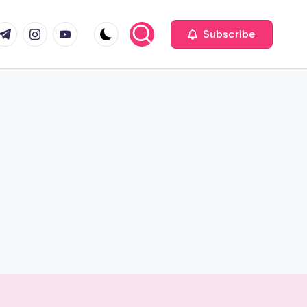
com
r.com
.me
instagram.com
youtube.com
Subscribe