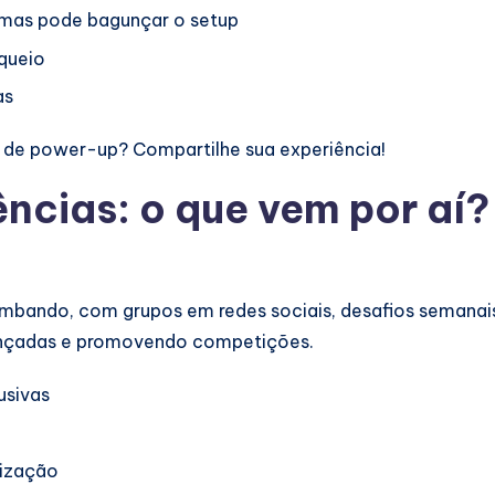
 mas pode bagunçar o setup
oqueio
as
 de power-up? Compartilhe sua experiência!
cias: o que vem por aí?
mbando, com grupos em redes sociais, desafios semanai
ançadas e promovendo competições.
usivas
mização