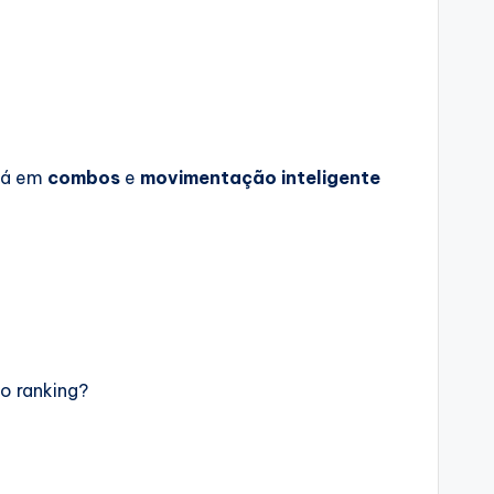
stá em
combos
e
movimentação inteligente
no ranking?