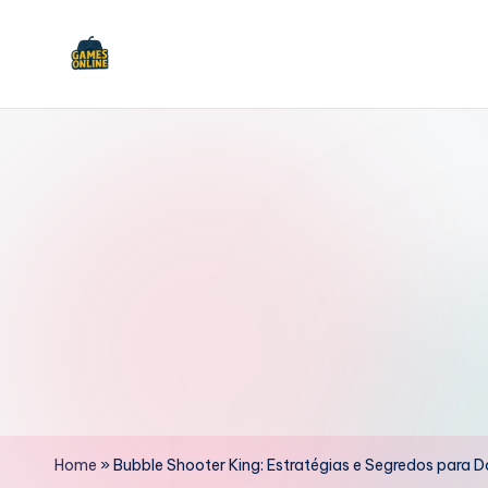
Skip
to
F
content
B
Home
»
Bubble Shooter King: Estratégias e Segredos para