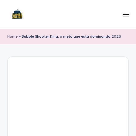
Skip
to
F
content
B
Home
»
Bubble Shooter King: o meta que está dominando 2026