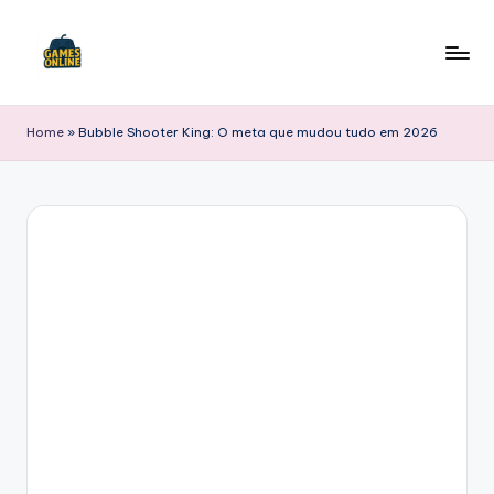
Skip
to
F
content
B
Home
»
Bubble Shooter King: O meta que mudou tudo em 2026