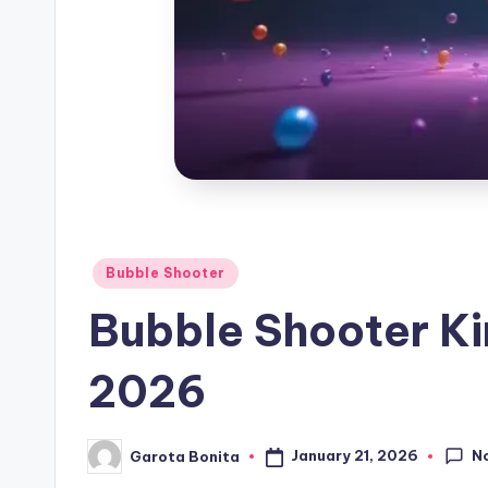
Posted
Bubble Shooter
in
Bubble Shooter K
2026
N
January 21, 2026
Garota Bonita
Posted
by