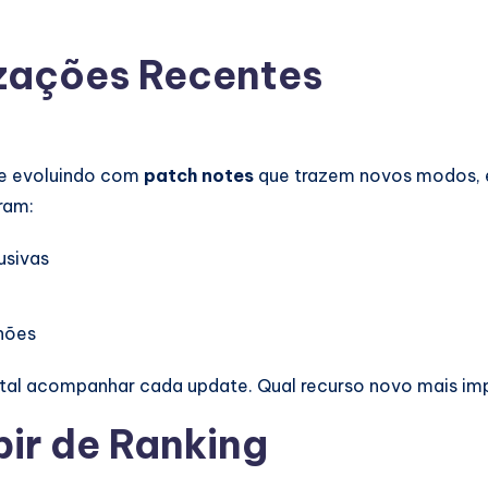
izações Recentes
e evoluindo com
patch notes
que trazem novos modos, e
ram:
usivas
hões
ntal acompanhar cada update. Qual recurso novo mais im
bir de Ranking