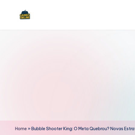
Skip
to
F
content
B
Home
»
Bubble Shooter King: O Meta Quebrou? Novas Estr