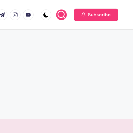
com
r.com
.me
instagram.com
youtube.com
Subscribe