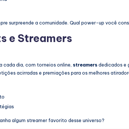
mpre surpreende a comunidade. Qual power-up você con
s e Streamers
a cada dia, com torneios online,
streamers
dedicados e g
ções acirradas e premiações para os melhores atiradore
to
atégias
anha algum streamer favorito desse universo?