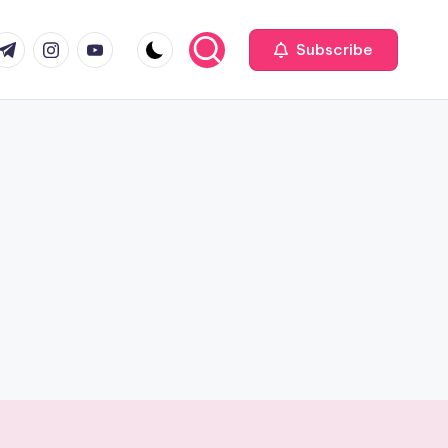
com
r.com
.me
instagram.com
youtube.com
Subscribe