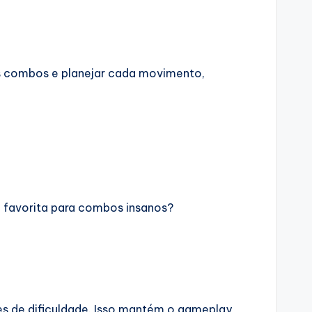
os combos e planejar cada movimento,
a favorita para combos insanos?
es de dificuldade. Isso mantém o gameplay