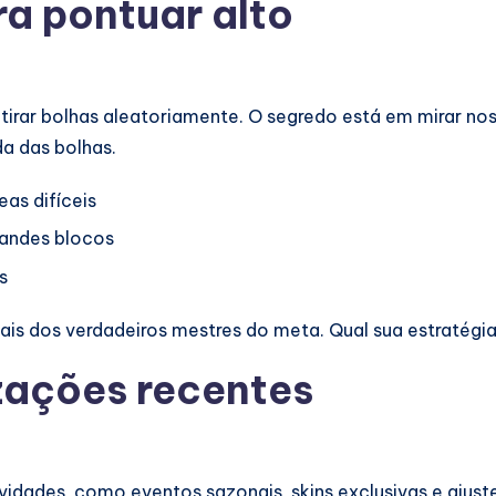
a pontuar alto
atirar bolhas aleatoriamente. O segredo está em mirar n
a das bolhas.
eas difíceis
randes blocos
s
ais dos verdadeiros mestres do meta. Qual sua estratégi
zações recentes
ades, como eventos sazonais, skins exclusivas e ajust