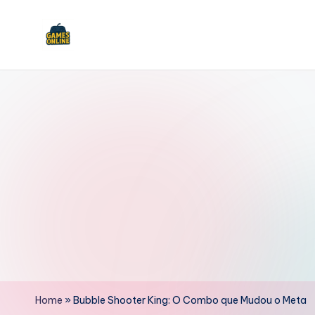
Skip
to
F
content
B
Home
»
Bubble Shooter King: O Combo que Mudou o Meta