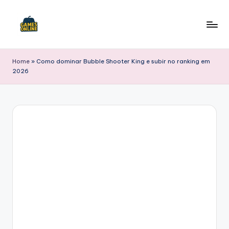
Skip
to
F
content
B
Home
»
Como dominar Bubble Shooter King e subir no ranking em
2026