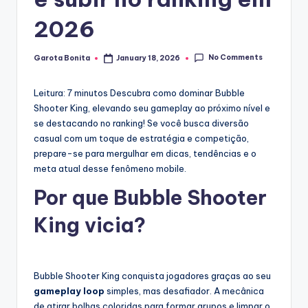
2026
No Comments
Garota Bonita
January 18, 2026
Posted
by
Leitura: 7 minutos
Descubra como dominar Bubble
Shooter King, elevando seu gameplay ao próximo nível e
se destacando no ranking! Se você busca diversão
casual com um toque de estratégia e competição,
prepare-se para mergulhar em dicas, tendências e o
meta atual desse fenômeno mobile.
Por que Bubble Shooter
King vicia?
Bubble Shooter King conquista jogadores graças ao seu
gameplay loop
simples, mas desafiador. A mecânica
de atirar bolhas coloridas para formar grupos e limpar o