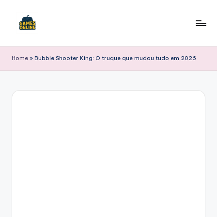
Skip
to
F
content
B
Home
»
Bubble Shooter King: O truque que mudou tudo em 2026