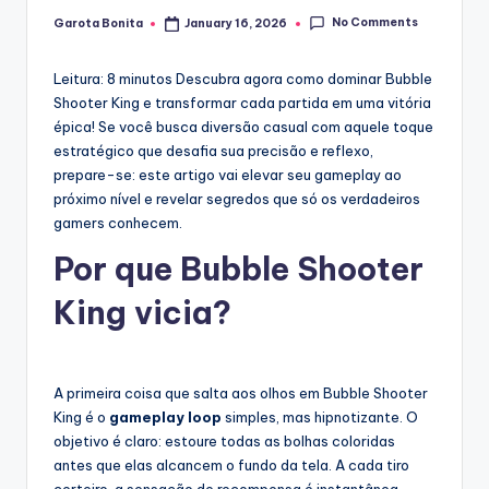
No Comments
Garota Bonita
January 16, 2026
Posted
by
Leitura: 8 minutos
Descubra agora como dominar Bubble
Shooter King e transformar cada partida em uma vitória
épica! Se você busca diversão casual com aquele toque
estratégico que desafia sua precisão e reflexo,
prepare-se: este artigo vai elevar seu gameplay ao
próximo nível e revelar segredos que só os verdadeiros
gamers conhecem.
Por que Bubble Shooter
King vicia?
A primeira coisa que salta aos olhos em Bubble Shooter
King é o
gameplay loop
simples, mas hipnotizante. O
objetivo é claro: estoure todas as bolhas coloridas
antes que elas alcancem o fundo da tela. A cada tiro