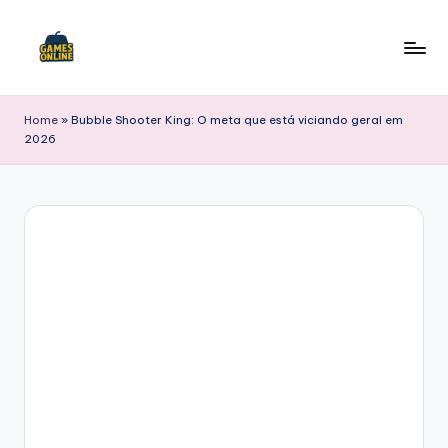
Skip
to
F
content
B
Home
»
Bubble Shooter King: O meta que está viciando geral em
2026