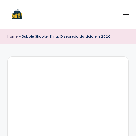
Skip
to
F
content
B
Home
»
Bubble Shooter King: O segredo do vício em 2026