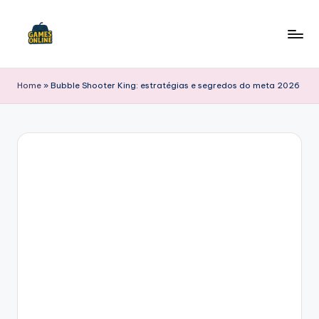
Skip
to
F
content
B
Home
»
Bubble Shooter King: estratégias e segredos do meta 2026