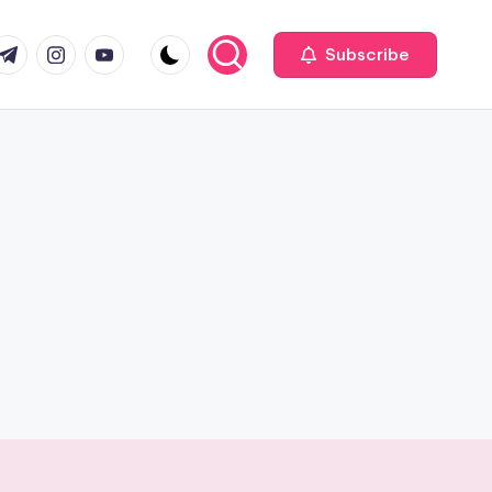
com
r.com
.me
instagram.com
youtube.com
Subscribe