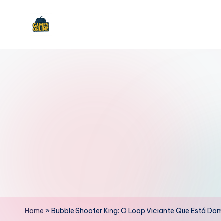
Skip
to
F
content
B
Home
»
Bubble Shooter King: O Loop Viciante Que Está D