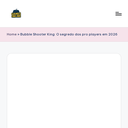
Skip
to
F
content
B
Home
»
Bubble Shooter King: O segredo dos pro players em 2026