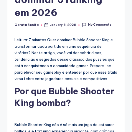
em 2026
No Comments
Garota Bonita
January 6, 2026
Posted
by
Leitura: 7 minutos
Quer dominar Bubble Shooter King e
transformar cada partida em uma sequência de
vitórias? Neste artigo, você vai descobrir dicas,
tendências e segredos desse clássico dos puzzles que
está conquistando a comunidade gamer. Prepare-se
para elevar seu gameplay e entender por que esse título
virou febre entre jogadores casuais e competitivos.
Por que Bubble Shooter
King bomba?
Bubble Shooter King não é só mais um jogo de estourar
bolhas: ele traz uma experiência viciante, com gráficos