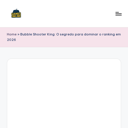
Skip
to
F
content
B
Home
»
Bubble Shooter King: O segredo para dominar o ranking em
2026