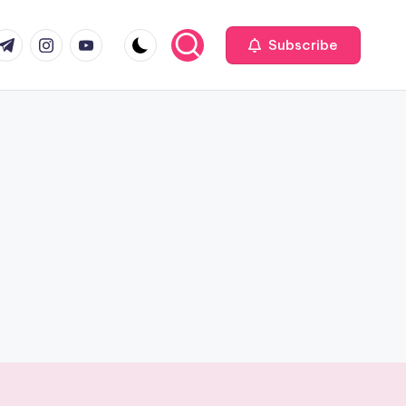
com
r.com
.me
instagram.com
youtube.com
Subscribe