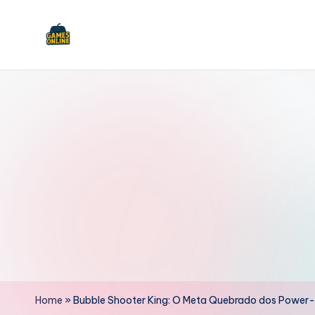
Skip
to
F
content
B
Home
»
Bubble Shooter King: O Meta Quebrado dos Power