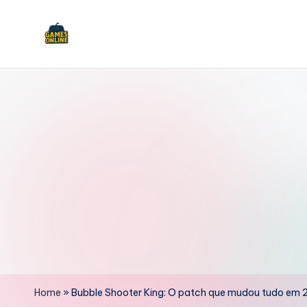
Skip
to
F
content
B
Home
»
Bubble Shooter King: O patch que mudou tudo em