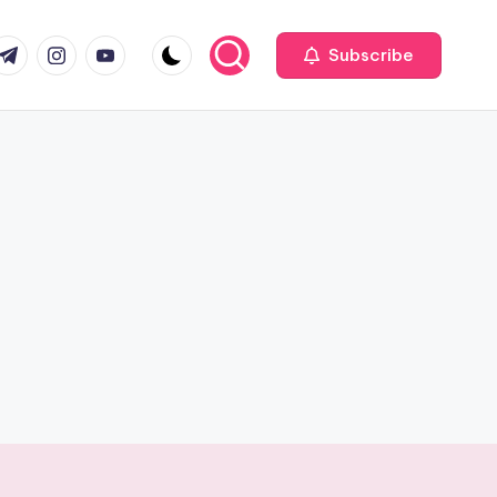
com
r.com
.me
instagram.com
youtube.com
Subscribe