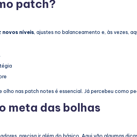
imo patch?
z
novos níveis
, ajustes no balanceamento e, às vezes, a
s
tégia
ore
 de olho nas patch notes é essencial. Já percebeu como 
o meta das bolhas
dores, precisa ir além do básico. Aqui vão algumas dicas