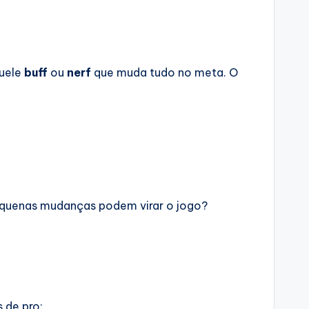
quele
buff
ou
nerf
que muda tudo no meta. O
pequenas mudanças podem virar o jogo?
 de pro: