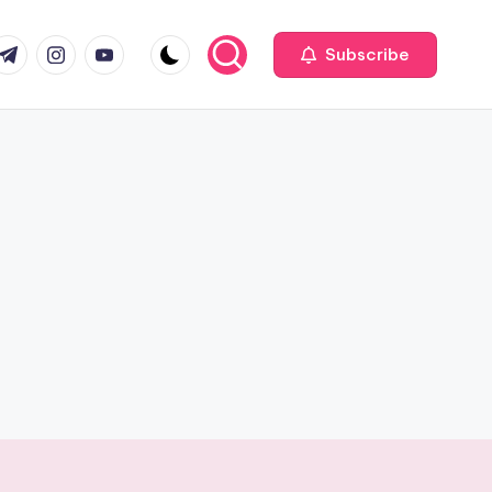
com
r.com
.me
instagram.com
youtube.com
Subscribe