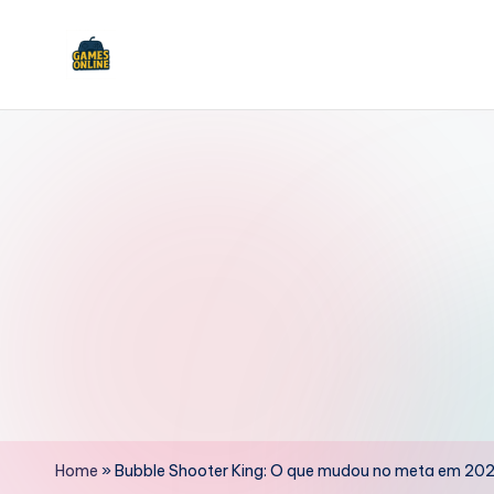
Skip
to
F
content
B
Home
»
Bubble Shooter King: O que mudou no meta em 20