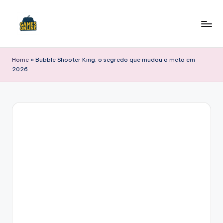
Skip
to
F
content
B
Home
»
Bubble Shooter King: o segredo que mudou o meta em
2026