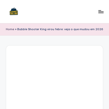
Skip
to
F
content
B
Home
»
Bubble Shooter King virou febre: veja o que mudou em 2026