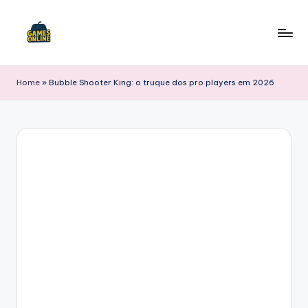
Skip
to
F
content
B
Home
»
Bubble Shooter King: o truque dos pro players em 2026