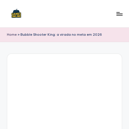
Skip
to
F
content
B
Home
»
Bubble Shooter King: a virada no meta em 2026