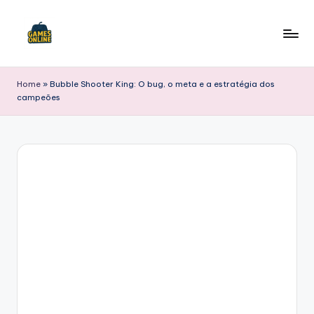
Skip
to
F
content
B
Home
»
Bubble Shooter King: O bug, o meta e a estratégia dos
campeões