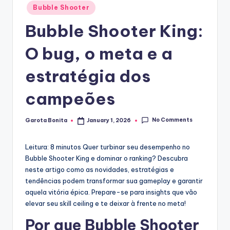
Posted
Bubble Shooter
in
Bubble Shooter King:
O bug, o meta e a
estratégia dos
campeões
No Comments
Garota Bonita
January 1, 2026
Posted
by
Leitura: 8 minutos
Quer turbinar seu desempenho no
Bubble Shooter King e dominar o ranking? Descubra
neste artigo como as novidades, estratégias e
tendências podem transformar sua gameplay e garantir
aquela vitória épica. Prepare-se para insights que vão
elevar seu skill ceiling e te deixar à frente no meta!
Por que Bubble Shooter