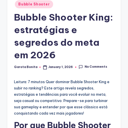
Posted
Bubble Shooter
in
Bubble Shooter King:
estratégias e
segredos do meta
em 2026
No Comments
Garota Bonita
January 1, 2026
Posted
by
Leitura: 7 minutos
Quer dominar Bubble Shooter King e
subir no ranking? Este artigo revela segredos,
estratégias e tendências para você evoluir no meta,
seja casual ou competitivo. Prepare-se para turbinar
sua gameplay e entender por que esse clássico está
conquistando cada vez mais jogadores!
Por que Bubble Shooter