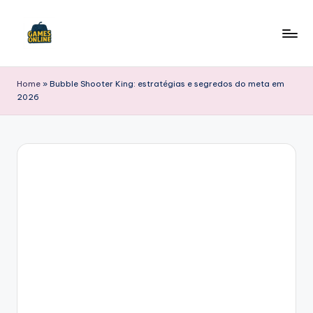
Skip
to
F
content
B
Home
»
Bubble Shooter King: estratégias e segredos do meta em
2026