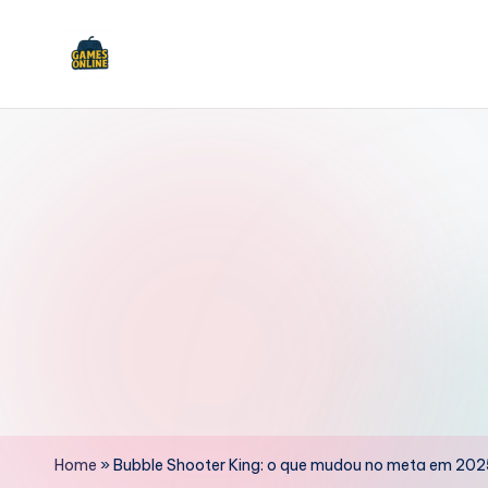
Skip
to
F
content
B
Home
»
Bubble Shooter King: o que mudou no meta em 20