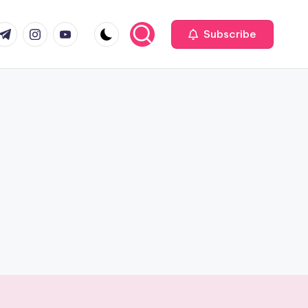
com
r.com
.me
instagram.com
youtube.com
Subscribe