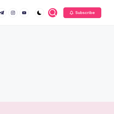
com
r.com
.me
instagram.com
youtube.com
Subscribe