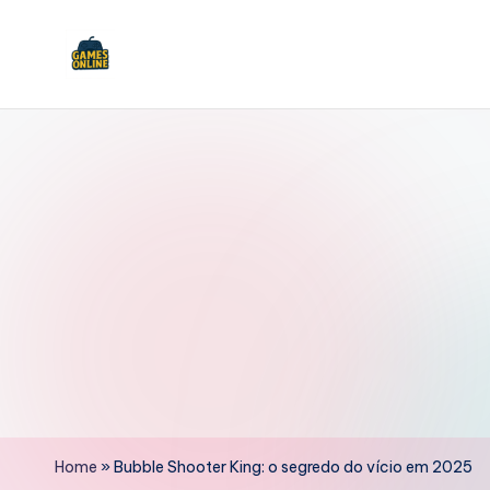
Skip
to
F
content
B
Home
»
Bubble Shooter King: o segredo do vício em 2025