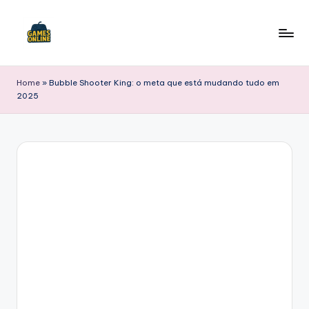
Skip
to
F
content
B
Home
»
Bubble Shooter King: o meta que está mudando tudo em
2025