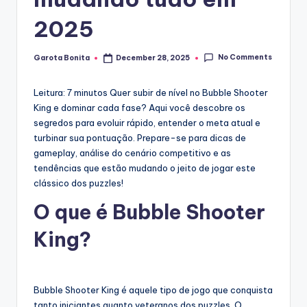
2025
No Comments
Garota Bonita
December 28, 2025
Posted
by
Leitura: 7 minutos
Quer subir de nível no Bubble Shooter
King e dominar cada fase? Aqui você descobre os
segredos para evoluir rápido, entender o meta atual e
turbinar sua pontuação. Prepare-se para dicas de
gameplay, análise do cenário competitivo e as
tendências que estão mudando o jeito de jogar este
clássico dos puzzles!
O que é Bubble Shooter
King?
Bubble Shooter King é aquele tipo de jogo que conquista
tanto iniciantes quanto veteranos dos puzzles. O