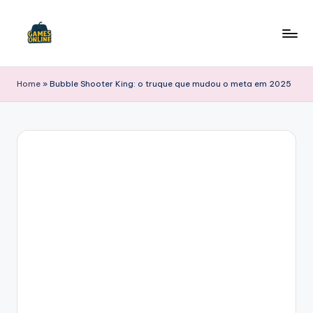
Skip
to
F
content
B
Home
»
Bubble Shooter King: o truque que mudou o meta em 2025