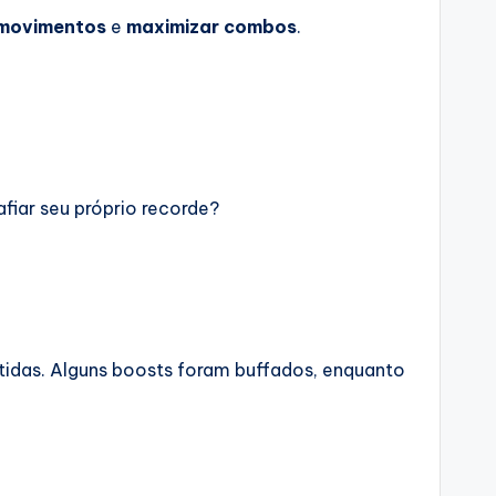
 movimentos
e
maximizar combos
.
afiar seu próprio recorde?
rtidas. Alguns boosts foram buffados, enquanto