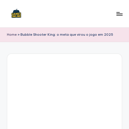
Skip
to
F
content
B
Home
»
Bubble Shooter King: o meta que virou o jogo em 2025