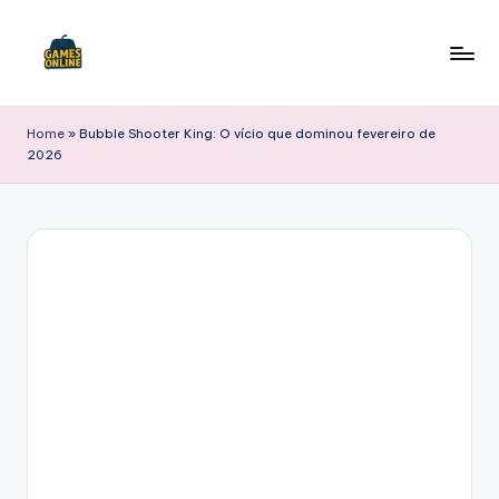
Skip
to
F
content
B
Home
»
Bubble Shooter King: O vício que dominou fevereiro de
2026