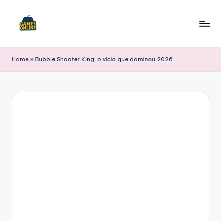
Skip
to
F
content
B
Home
»
Bubble Shooter King: o vício que dominou 2026