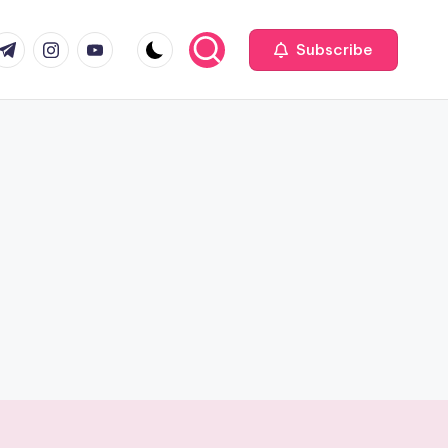
com
r.com
.me
instagram.com
youtube.com
Subscribe