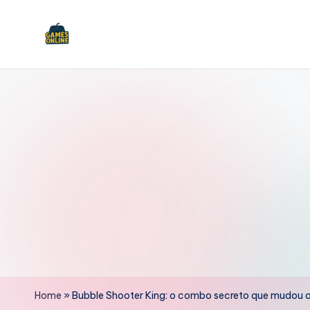
Skip
to
F
content
B
Home
»
Bubble Shooter King: o combo secreto que mudou o