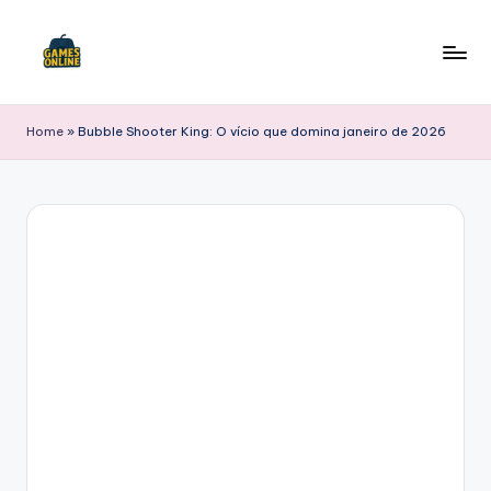
Skip
to
F
content
B
Home
»
Bubble Shooter King: O vício que domina janeiro de 2026