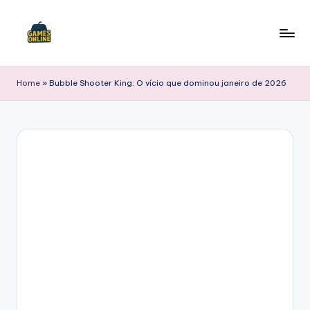
Skip
to
F
content
B
Home
»
Bubble Shooter King: O vício que dominou janeiro de 2026