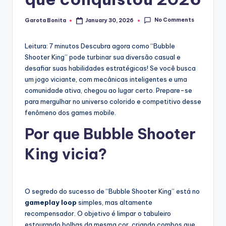
No Comments
Garota Bonita
January 30, 2026
Posted
by
Leitura: 7 minutos
Descubra agora como “Bubble
Shooter King” pode turbinar sua diversão casual e
desafiar suas habilidades estratégicas! Se você busca
um jogo viciante, com mecânicas inteligentes e uma
comunidade ativa, chegou ao lugar certo. Prepare-se
para mergulhar no universo colorido e competitivo desse
fenômeno dos games mobile.
Por que Bubble Shooter
King vicia?
O segredo do sucesso de “Bubble Shooter King” está no
gameplay loop
simples, mas altamente
recompensador. O objetivo é limpar o tabuleiro
estourando bolhas da mesma cor, criando combos que