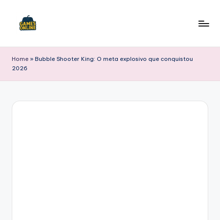
Skip
to
F
content
B
Home
»
Bubble Shooter King: O meta explosivo que conquistou
2026