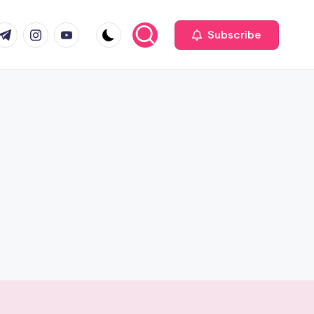
com
r.com
.me
instagram.com
youtube.com
Subscribe