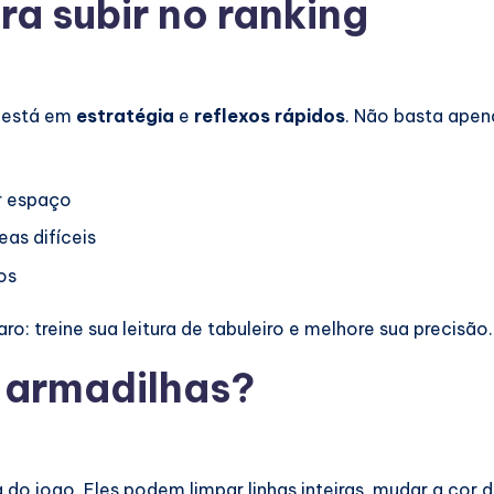
a subir no ranking
o está em
estratégia
e
reflexos rápidos
. Não basta apen
ar espaço
eas difíceis
os
o: treine sua leitura de tabuleiro e melhore sua precisão
 armadilhas?
o jogo. Eles podem limpar linhas inteiras, mudar a cor 