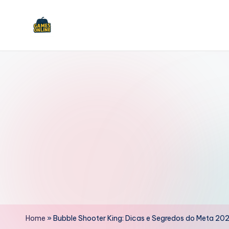
Skip
to
F
content
B
Home
»
Bubble Shooter King: Dicas e Segredos do Meta 20