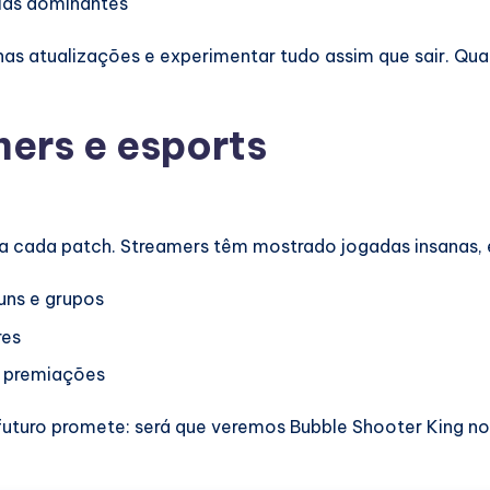
ias dominantes
 nas atualizações e experimentar tudo assim que sair. Qu
ers e esports
a cada patch. Streamers têm mostrado jogadas insanas, 
uns e grupos
res
e premiações
 futuro promete: será que veremos Bubble Shooter King n