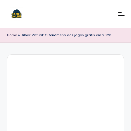
Skip
to
F
content
B
Home
»
Bilhar Virtual: O fenômeno dos jogos grátis em 2025